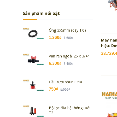
Sản phẩm nổi bật
Ống 3x5mm (dày 1.0)
1.360₫
1.600₫
Máy hàn
hiệu: Do
33.729.
Van ren ngoài 25 x 3/4"
6.300₫
8.400₫
Đầu tưới phun 8 tia
750₫
1.000₫
Bộ lọc đĩa hệ thống tưới
T2