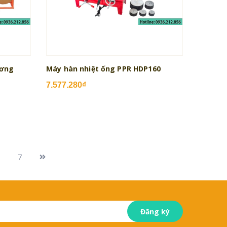
ương
Máy hàn nhiệt ống PPR HDP160
7.577.280₫
7
Đăng ký