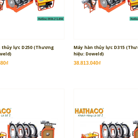
 thủy lực D250 (Thương
Máy hàn thủy lực D315 (Th
weld)
hiệu: Doweld)
480₫
38.813.040₫