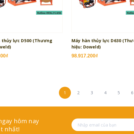
 thủy lực D500 (Thương
Máy hàn thủy lực D630 (Th
weld)
hiệu: Doweld)
200₫
98.917.200₫
1
2
3
4
5
6
 ngay hôm nay
t nhất!