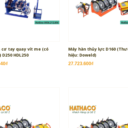
 cơ tay quay vít me (có
Máy hàn thủy lực D160 (Th
) D250 HDL250
hiệu: Doweld)
640₫
27.723.600₫