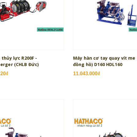
thủy lực R200F -
Máy hàn cơ tay quay vít me 
erger (CHLB Đức)
đồng hồ) D160 HDL160
320₫
11.043.000₫