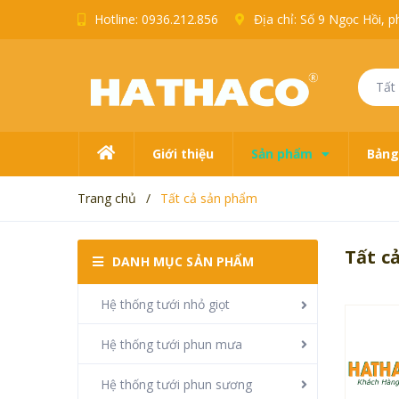
Hotline:
0936.212.856
Địa chỉ: Số 9 Ngọc Hồi,
Tất
Giới thiệu
Sản phẩm
Bảng
Trang chủ
/
Tất cả sản phẩm
Tất c
DANH MỤC SẢN PHẨM
Hệ thống tưới nhỏ giọt
Hệ thống tưới phun mưa
Hệ thống tưới phun sương