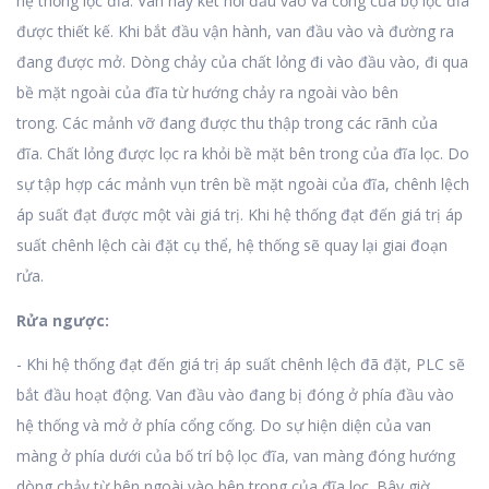
hệ thống lọc đĩa.
Van này kết nối đầu vào và cống của bộ lọc đĩa
được thiết kế.
Khi bắt đầu vận hành, van đầu vào và đường ra
đang được mở.
Dòng chảy của chất lỏng đi vào đầu vào, đi qua
bề mặt ngoài của đĩa từ hướng chảy ra ngoài vào bên
trong.
Các mảnh vỡ đang được thu thập trong các rãnh của
đĩa.
Chất lỏng được lọc ra khỏi bề mặt bên trong của đĩa lọc.
Do
sự tập hợp các mảnh vụn trên bề mặt ngoài của đĩa, chênh lệch
áp suất đạt được một vài giá trị.
Khi hệ thống đạt đến giá trị áp
suất chênh lệch cài đặt cụ thể, hệ thống sẽ quay lại giai đoạn
rửa.
Rửa ngược:
- Khi hệ thống đạt đến giá trị áp suất chênh lệch đã đặt, PLC sẽ
bắt đầu hoạt động.
Van đầu vào đang bị đóng ở phía đầu vào
hệ thống và mở ở phía cổng cống.
Do sự hiện diện của van
màng ở phía dưới của bố trí bộ lọc đĩa, van màng đóng hướng
dòng chảy từ bên ngoài vào bên trong của đĩa lọc.
Bây giờ,