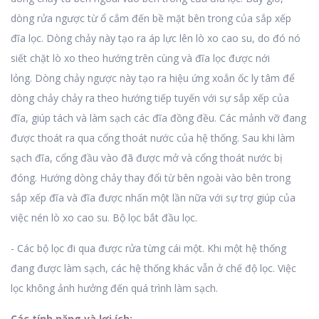
dòng rửa ngược từ ổ cắm đến bề mặt bên trong của sắp xếp
đĩa lọc.
Dòng chảy này tạo ra áp lực lên lò xo cao su, do đó nó
siết chặt lò xo theo hướng trên cùng và đĩa lọc được nới
lỏng.
Dòng chảy ngược này tạo ra hiệu ứng xoắn ốc ly tâm để
dòng chảy chảy ra theo hướng tiếp tuyến với sự sắp xếp của
đĩa, giúp tách và làm sạch các đĩa đồng đều.
Các mảnh vỡ đang
được thoát ra qua cổng thoát nước của hệ thống.
Sau khi làm
sạch đĩa,
cổng đầu vào đã được mở và cổng thoát nước bị
đóng.
Hướng dòng chảy thay đổi từ bên ngoài vào bên trong
sắp xếp đĩa và đĩa được nhấn một lần nữa với sự trợ giúp của
việc nén lò xo cao su.
Bộ lọc bắt đầu lọc.
-
Các bộ lọc đi qua được rửa từng cái một.
Khi một hệ thống
đang được làm sạch, các hệ thống khác vẫn ở chế độ lọc.
Việc
lọc không ảnh hưởng đến quá trình làm sạch.
Các tính năng và lợi ích: