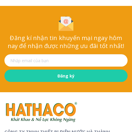
Đăng kí nhận tin khuyến mại ngay hôm
nay
để nhận được những ưu đãi tốt nhất!
Đăng ký
CÔNG TY TNHH THIẾT BỊ ĐIỆN NƯỚC HÀ THÀNH