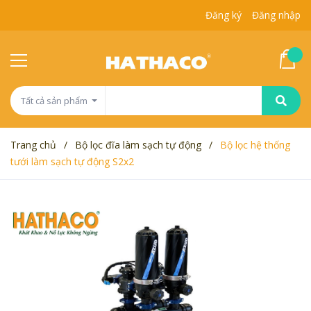
Đăng ký
Đăng nhập
Tất cả sản phẩm
Trang chủ
/
Bộ lọc đĩa làm sạch tự động
/
Bộ lọc hệ thống
tưới làm sạch tự động S2x2